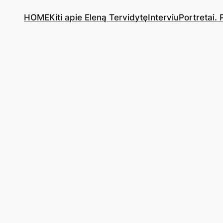
HOME
Kiti apie Eleną Tervidytę
Interviu
Portretai.