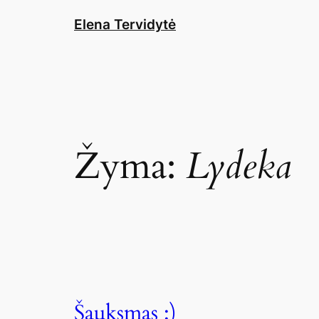
Eiti
Elena Tervidytė
prie
turinio
Žyma:
Lydeka
Šauksmas :)