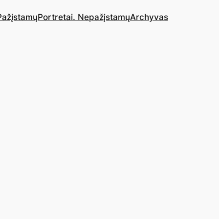
 Pažįstamų
Portretai. Nepažįstamų
Archyvas