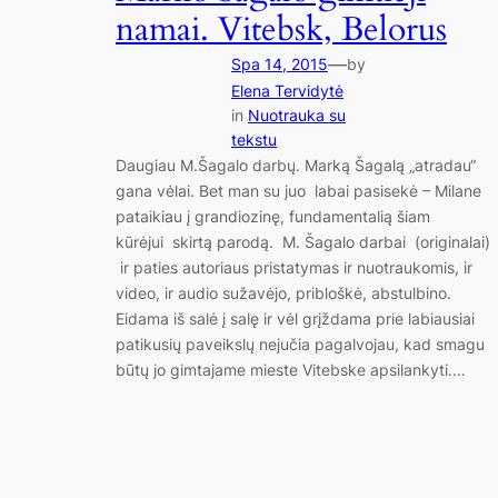
namai. Vitebsk, Belorus
—
Spa 14, 2015
by
Elena Tervidytė
in
Nuotrauka su
tekstu
Daugiau M.Šagalo darbų. Marką Šagalą „atradau“
gana vėlai. Bet man su juo labai pasisekė – Milane
pataikiau į grandiozinę, fundamentalią šiam
kūrėjui skirtą parodą. M. Šagalo darbai (originalai)
ir paties autoriaus pristatymas ir nuotraukomis, ir
video, ir audio sužavėjo, pribloškė, abstulbino.
Eidama iš salė į salę ir vėl grįždama prie labiausiai
patikusių paveikslų nejučia pagalvojau, kad smagu
būtų jo gimtajame mieste Vitebske apsilankyti.…