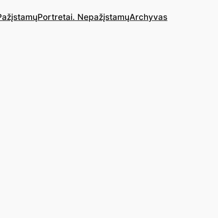
 Pažįstamų
Portretai. Nepažįstamų
Archyvas