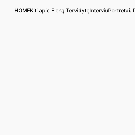
HOME
Kiti apie Eleną Tervidytę
Interviu
Portretai.