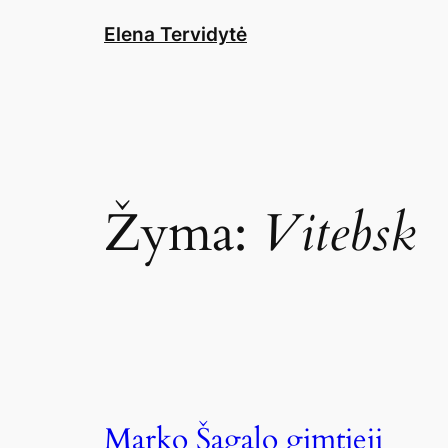
Eiti
Elena Tervidytė
prie
turinio
Žyma:
Vitebsk
Marko Šagalo gimtieji