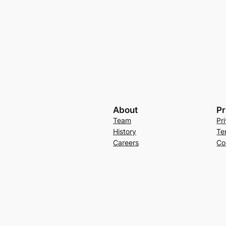
About
Pr
Team
Pr
History
Te
Careers
Co