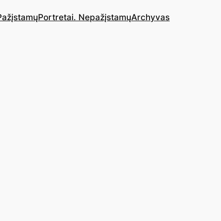
 Pažįstamų
Portretai. Nepažįstamų
Archyvas