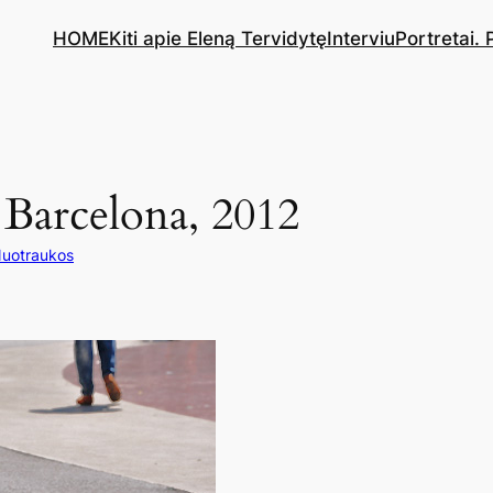
HOME
Kiti apie Eleną Tervidytę
Interviu
Portretai.
 Barcelona, 2012
uotraukos