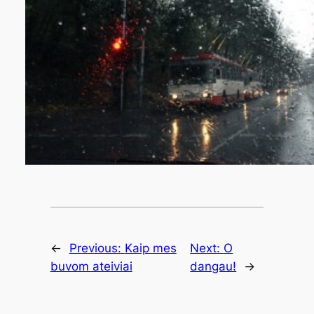
←
Previous:
Kaip mes
Next:
O
buvom ateiviai
dangau!
→