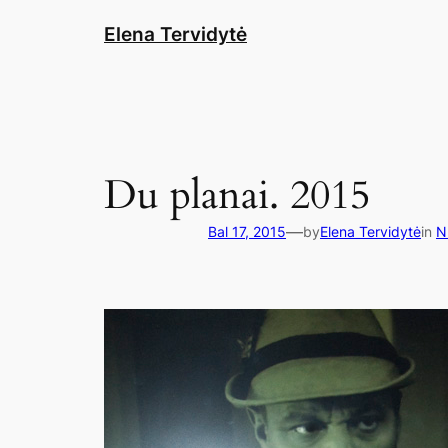
Eiti
Elena Tervidytė
prie
turinio
Du planai. 2015
—
Bal 17, 2015
by
Elena Tervidytė
in
N