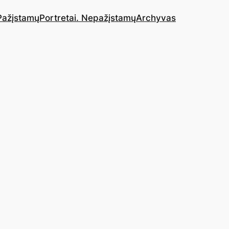
 Pažįstamų
Portretai. Nepažįstamų
Archyvas