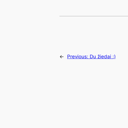
←
Previous:
Du žiedai :)