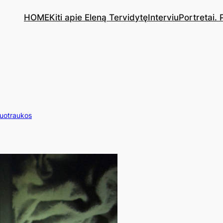
HOME
Kiti apie Eleną Tervidytę
Interviu
Portretai.
uotraukos