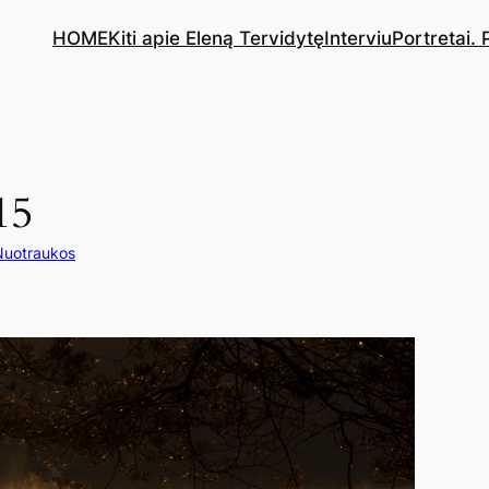
HOME
Kiti apie Eleną Tervidytę
Interviu
Portretai.
15
Nuotraukos