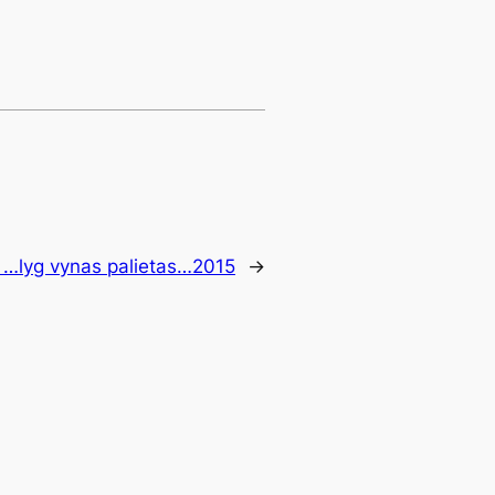
:
…lyg vynas palietas…2015
→