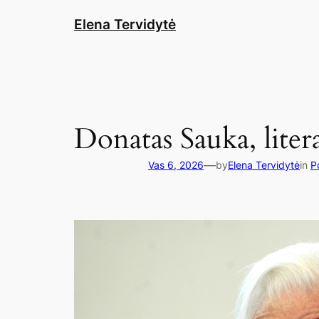
Eiti
Elena Tervidytė
prie
turinio
Donatas Sauka, liter
—
Vas 6, 2026
by
Elena Tervidytė
in
P