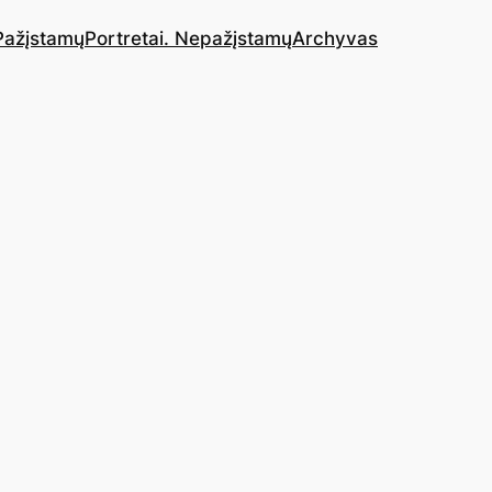
 Pažįstamų
Portretai. Nepažįstamų
Archyvas