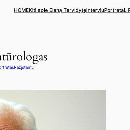
HOME
Kiti apie Eleną Tervidytę
Interviu
Portretai.
atūrologas
ortretai.Pažįstamų