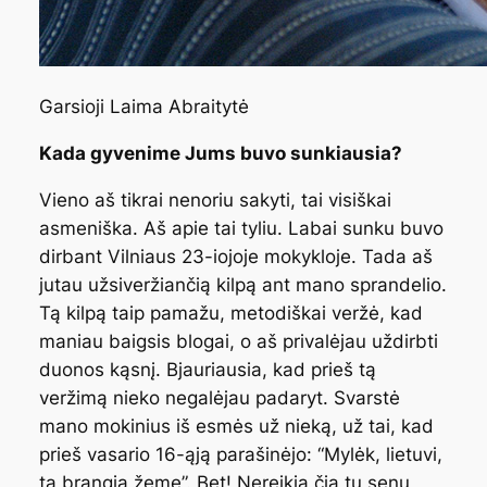
Garsioji Laima Abraitytė
Kada gyvenime Jums buvo sunkiausia?
Vieno aš tikrai nenoriu sakyti, tai visiškai
asmeniška. Aš apie tai tyliu. Labai sunku buvo
dirbant Vilniaus 23-iojoje mokykloje. Tada aš
jutau užsiveržiančią kilpą ant mano sprandelio.
Tą kilpą taip pamažu, metodiškai veržė, kad
maniau baigsis blogai, o aš privalėjau uždirbti
duonos kąsnį. Bjauriausia, kad prieš tą
veržimą nieko negalėjau padaryt. Svarstė
mano mokinius iš esmės už nieką, už tai, kad
prieš vasario 16-ąją parašinėjo: “Mylėk, lietuvi,
tą brangią žemę”. Bet! Nereikia čia tų senų