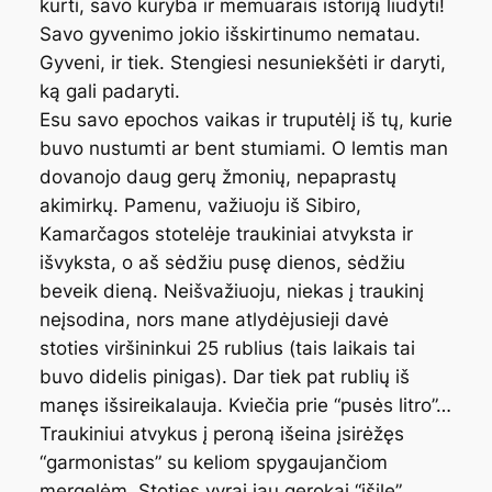
kurti, savo kūryba ir memuarais istoriją liudyti!
Savo gyvenimo jokio išskirtinumo nematau.
Gyveni, ir tiek. Stengiesi nesuniekšėti ir daryti,
ką gali padaryti.
Esu savo epochos vaikas ir truputėlį iš tų, kurie
buvo nustumti ar bent stumiami. O lemtis man
dovanojo daug gerų žmonių, nepaprastų
akimirkų. Pamenu, važiuoju iš Sibiro,
Kamarčagos stotelėje traukiniai atvyksta ir
išvyksta, o aš sėdžiu pusę dienos, sėdžiu
beveik dieną. Neišvažiuoju, niekas į traukinį
neįsodina, nors mane atlydėjusieji davė
stoties viršininkui 25 rublius (tais laikais tai
buvo didelis pinigas). Dar tiek pat rublių iš
manęs išsireikalauja. Kviečia prie “pusės litro”…
Traukiniui atvykus į peroną išeina įsirėžęs
“garmonistas” su keliom spygaujančiom
mergelėm. Stoties vyrai jau gerokai “įšilę”.