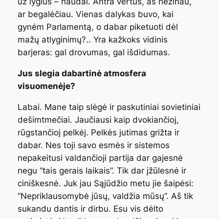
už lygius – naudai. Antra vertus, aš nežinau,
ar begalėčiau. Vienas dalykas buvo, kai
gynėm Parlamentą, o dabar piketuoti dėl
mažų atlyginimų?.. Yra kažkoks vidinis
barjeras: gal drovumas, gal išdidumas.
Jus slegia dabartinė atmosfera
visuomenėje?
Labai. Mane taip slėgė ir paskutiniai sovietiniai
dešimtmečiai. Jaučiausi kaip dvokiančioj,
rūgstančioj pelkėj. Pelkės jutimas grižta ir
dabar. Nes toji savo esmės ir sistemos
nepakeitusi valdančioji partija dar gajesnė
negu “tais gerais laikais”. Tik dar įžūlesnė ir
ciniškesnė. Juk jau Sąjūdžio metu jie šaipėsi:
“Nepriklausomybė jūsų, valdžia mūsų”. Aš tik
sukandu dantis ir dirbu. Esu vis dėlto