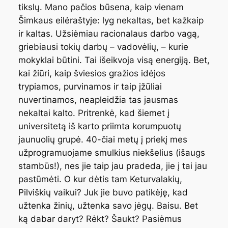
tikslų. Mano pačios būsena, kaip vienam
Šimkaus eilėraštyje: lyg nekaltas, bet kažkaip
ir kaltas. Užsiėmiau racionalaus darbo vagą,
griebiausi tokių darbų – vadovėlių, – kurie
mokyklai būtini. Tai išeikvoja visą energiją. Bet,
kai žiūri, kaip šviesios gražios idėjos
trypiamos, purvinamos ir taip įžūliai
nuvertinamos, neapleidžia tas jausmas
nekaltai kalto. Pritrenkė, kad šiemet į
universitetą iš karto priimta korumpuotų
jaunuolių grupė. 40-čiai metų į priekį mes
užprogramuojame smulkius niekšelius (išaugs
stambūs!), nes jie taip jau pradeda, jie į tai jau
pastūmėti. O kur dėtis tam Keturvalakių,
Pilviškių vaikui? Juk jie buvo patikėję, kad
užtenka žinių, užtenka savo jėgų. Baisu. Bet
ką dabar daryt? Rėkt? Šaukt? Pasiėmus