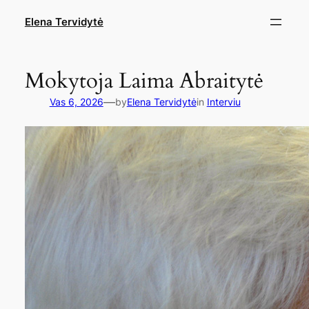
Eiti
Elena Tervidytė
prie
turinio
Mokytoja Laima Abraitytė
—
Vas 6, 2026
by
Elena Tervidytė
in
Interviu