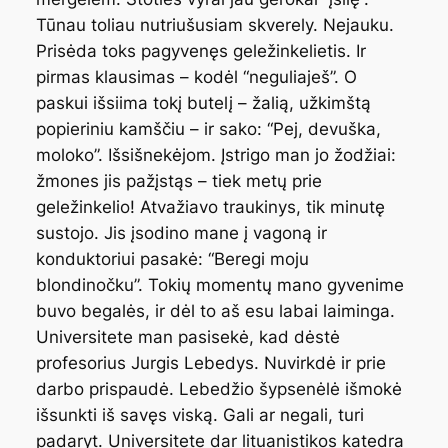
Tūnau toliau nutriušusiam skverely. Nejauku.
Prisėda toks pagyvenęs geležinkelietis. Ir
pirmas klausimas – kodėl “neguliaješ”. O
paskui išsiima tokį butelį – žalią, užkimštą
popieriniu kamščiu – ir sako: “Pej, devuška,
moloko”. Išsišnekėjom. Įstrigo man jo žodžiai:
žmones jis pažįstąs – tiek metų prie
geležinkelio! Atvažiavo traukinys, tik minutę
sustojo. Jis įsodino mane į vagoną ir
konduktoriui pasakė: “Beregi moju
blondinočku”. Tokių momentų mano gyvenime
buvo begalės, ir dėl to aš esu labai laiminga.
Universitete man pasisekė, kad dėstė
profesorius Jurgis Lebedys. Nuvirkdė ir prie
darbo prispaudė. Lebedžio šypsenėlė išmokė
išsunkti iš savęs viską. Gali ar negali, turi
padaryt. Universitete dar lituanistikos katedra