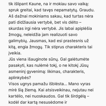
tik išlipant Kaune, na ir mokiau savo vaiką:
spruk greitai, kad tavęs nepamatytų. Graudu.
Aš dažnai mokiniams sakau, kad turtas nėra
pati didžiausia vertybė, bet vis dėlto –
skurdas irgi nėra vertybė. Jis labai apiplėšia
žmogų, neleidžia jam realizuoti savo
galimybių. Jausmas, kad esi prastesnis už
kitą, engia žmogų. Tik stiprus charakteris tai
įveikia.
Jūs viena išauginote sūnų. Gal galėtumėte
pasakyti, kas nulėmė tokį, o ne kitokį Jūsų
asmeninį gyvenimą: likimas, charakteris,
aplinkybės?
Visos ugnys pamažu išblėsta… Mano vyras
mirė šią žiemą. Kai atsisveikinau, nejutau nei
kartėlio, nei nuoskaudos. Gal tik širdgėlą –
kodėl dar kartą nesusėdome ir