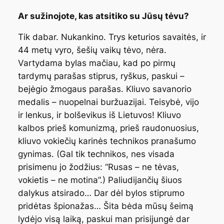
Ar sužinojote, kas atsitiko su Jūsų tėvu?
Tik dabar. Nukankino. Trys keturios savaitės, ir
44 metų vyro, šešių vaikų tėvo, nėra.
Vartydama bylas mačiau, kad po pirmų
tardymų parašas stiprus, ryškus, paskui –
bejėgio žmogaus parašas. Kliuvo savanorio
medalis – nuopelnai buržuazijai. Teisybė, vijo
ir lenkus, ir bolševikus iš Lietuvos! Kliuvo
kalbos prieš komunizmą, prieš raudonuosius,
kliuvo vokiečių karinės technikos pranašumo
gynimas. (Gal tik technikos, nes visada
prisimenu jo žodžius: “Rusas – ne tėvas,
vokietis – ne motina”.) Paliudijančių šiuos
dalykus atsirado… Dar dėl bylos stiprumo
pridėtas špionažas… Šita bėda mūsų šeimą
lydėjo visą laiką, paskui man prisijungė dar