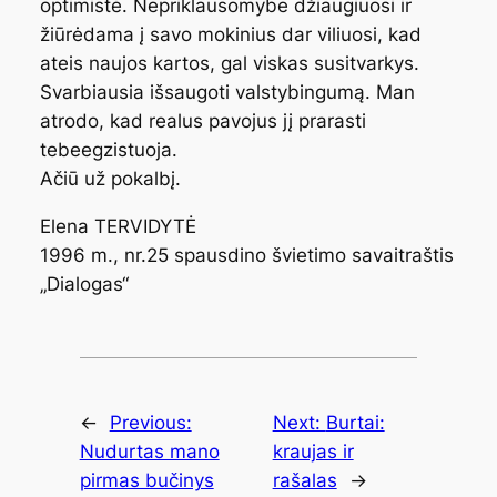
optimistė. Nepriklausomybe džiaugiuosi ir
žiūrėdama į savo mokinius dar viliuosi, kad
ateis naujos kartos, gal viskas susitvarkys.
Svarbiausia išsaugoti valstybingumą. Man
atrodo, kad realus pavojus jį prarasti
tebeegzistuoja.
Ačiū už pokalbį.
Elena TERVIDYTĖ
1996 m., nr.25 spausdino švietimo savaitraštis
„Dialogas“
←
Previous:
Next:
Burtai:
Nudurtas mano
kraujas ir
pirmas bučinys
rašalas
→