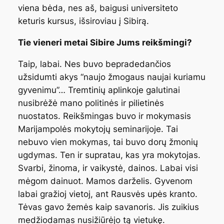
viena bėda, nes aš, baigusi universiteto
keturis kursus, išsiroviau į Sibirą.
Tie vieneri metai Sibire Jums reikšmingi?
Taip, labai. Nes buvo bepradedančios
užsidumti akys “naujo žmogaus naujai kuriamu
gyvenimu”… Tremtinių aplinkoje galutinai
nusibrėžė mano politinės ir pilietinės
nuostatos. Reikšmingas buvo ir mokymasis
Marijampolės mokytojų seminarijoje. Tai
nebuvo vien mokymas, tai buvo dorų žmonių
ugdymas. Ten ir supratau, kas yra mokytojas.
Svarbi, žinoma, ir vaikystė, dainos. Labai visi
mėgom dainuot. Mamos darželis. Gyvenom
labai gražioj vietoj, ant Rausvės upės kranto.
Tėvas gavo žemės kaip savanoris. Jis zuikius
medžiodamas nusižiūrėjo tą vietukę.