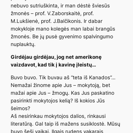
nebuvo sutriuškinta, ir man dėstė šviesūs
žmonės – prof. V.Zaborskaitė, prof.
M.Lukšienė, prof. J.Balčikonis. Ir dabar
mokykloje mano kolegės man labai brangūs
žmonės. Be jų pusė gyvenimo spalvingumo
nuplauktų.
Girdėjau girdėjau, jog net amerikonę
vaizdavot, kad tik į kavinę įleistų…
Buvo buvo. Tik buvau aš “teta iš Kanados”…
Nemažai žinome apie Jus – mokytoją, bet
mažai apie Jus – žmogų. Kas Jus paskatino
pasirinkti mokytojos kelią? Iš kokios Jūs
šeimos?
Aš nesirinkau mokytojos dalios, rinkausi
literatūrą. Gal taip iš mažens susiklostė. Mūsų
buvo šeši vaikai. Ilgais rudens vakarais