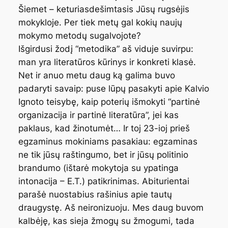
Šiemet – keturiasdešimtasis Jūsų rugsėjis
mokykloje. Per tiek metų gal kokių naujų
mokymo metodų sugalvojote?
Išgirdusi žodį “metodika” aš viduje suvirpu:
man yra literatūros kūrinys ir konkreti klasė.
Net ir anuo metu daug ką galima buvo
padaryti savaip: puse lūpų pasakyti apie Kalvio
Ignoto teisybę, kaip poterių išmokyti “partinė
organizacija ir partinė literatūra”, jei kas
paklaus, kad žinotumėt… Ir toj 23-ioj prieš
egzaminus mokiniams pasakiau: egzaminas
ne tik jūsų raštingumo, bet ir jūsų politinio
brandumo (ištarė mokytoja su ypatinga
intonacija – E.T.) patikrinimas. Abiturientai
parašė nuostabius rašinius apie tautų
draugystę. Aš neironizuoju. Mes daug buvom
kalbėję, kas sieja žmogų su žmogumi, tada