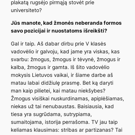
plakatą rugsėjo pirmąją stovėt prie
universiteto?
Jūs manote, kad žmonės neberanda formos
savo pozicijai ir nuostatoms išreikšti?
Gal ir taip. Aš dabar dirbu prie V klasės
vadovėlio ir galvoju, kad jame yra viskas, kas
svarbu: žmogus, žmogus ir tėvynė, žmogus ir
kalba, žmogus ir gamta. Iš šito vadovėlio
mokysis Lietuvos vaikai, ir šiame darbe aš
matau labai didžiulę prasmę. Bet ką daryti
man kaip pilietei, kai matau niekšybes?
Žmogus visiškai nuskurdinamas, apiplėšiamas,
niekas už tai nenubaustas. Baisiausia, kad
tiesa yra sugrūdama, sutrypiama,
sumaitojama, istorija perrašoma. TV jau taip
keliamas klausimas: stribas ar partizanas? Tai