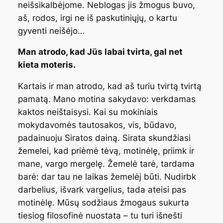
neišsikalbėjome. Neblogas jis žmogus buvo,
aš, rodos, irgi ne iš paskutiniųjų, o kartu
gyventi neišėjo…
Man atrodo, kad Jūs labai tvirta, gal net
kieta moteris.
Kartais ir man atrodo, kad aš turiu tvirtą tvirtą
pamatą. Mano motina sakydavo: verkdamas
kaktos neištaisysi. Kai su mokiniais
mokydavomės tautosakos, vis, būdavo,
padainuoju Siratos dainą. Sirata skundžiasi
žemelei, kad priėmė tėvą, motinėlę, priimk ir
mane, vargo mergelę. Žemelė tarė, tardama
barė: dar tau ne laikas žemelėj būti. Nudirbk
darbelius, išvark vargelius, tada ateisi pas
motinėlę. Mūsų sodžiaus žmogaus sukurta
tiesiog filosofinė nuostata – tu turi išnešti