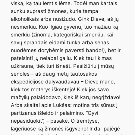
viską, ką tau lemtis lėmė. Todėl man kartais
sunku suprasti žmones, kurie tampa
alkoholikais arba nusižudo. Gink Dieve, aš jų
nesmerkiu. Kuo ilgiau gyvenu, tuo mažiau ką
smerkiu (žinoma, kategoriškai smerkiu, kai
savų sprandais eidami tunka arba senas
nuodėmes dorybėmis paversti bando!), bet ir
pateisinti jų nelabai galiu. Kiek tau likimas
užkrauna, tiek turi išnešt. Pasižiūriu į mūsų
senoles – aš daug metų tautosakos
ekspedicijose dalyvaudavau – Dieve mano,
kiek tos moterys iškentėjo! Kiek jos savo
mažylių palaidodavo, kiek iš karų negrįždavo!
Arba skaitai apie Lukšas: motina tris sūnus į
partizanus išleido ir palaimino. “Gyvi
nepasiduokit”, – pasakė. O tremtyse,
lageriuose ką žmonės išgyveno! Ir dar pajėgė