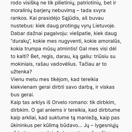
rodo visišką ne tik pilietinių, patriotinių, bet ir
moralinių barjerų nebuvimą – tada svyra
rankos. Kai prasidėjo Sąjūdis, aš buvau
nustebus: kiek daug protingų vyrų Lietuvoje.
Dabar dažnai pagalvoju: viešpatie, kiek daug
“durakų”, kokie mes nugyventi, kokie amoralūs,
kokia trumpa mūsų atmintis! Gal mes visi dėl
to kalti? Bet, regis, darau, ką galiu: triūsiu su
mokiniais, rašau vadovėlius. Tačiau ar to
užtenka?
Vienu metu mes tikėjom, kad tereikia
kiekvienam gerai dirbti savo darbą, ir viskas
bus gerai.
Kaip tas arklys iš Orvelo romano: tik dirbkim,
dirbkim. O gal aniems ir tereikia, kad dirbtume
kaip arkliai, kad suktume tą maniežą, kaip pas
ūkininkus per kūlimą būdavo… Jų – lygesniųjų