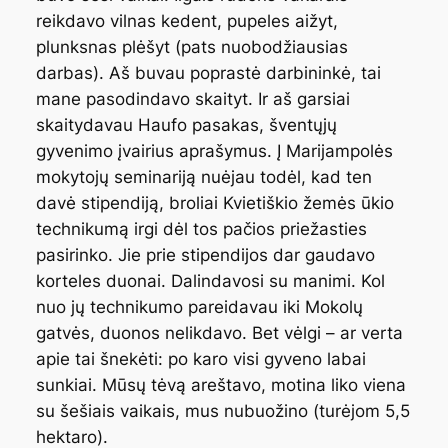
reikdavo vilnas kedent, pupeles aižyt,
plunksnas plėšyt (pats nuobodžiausias
darbas). Aš buvau poprastė darbininkė, tai
mane pasodindavo skaityt. Ir aš garsiai
skaitydavau Haufo pasakas, šventųjų
gyvenimo įvairius aprašymus. Į Marijampolės
mokytojų seminariją nuėjau todėl, kad ten
davė stipendiją, broliai Kvietiškio žemės ūkio
technikumą irgi dėl tos pačios priežasties
pasirinko. Jie prie stipendijos dar gaudavo
korteles duonai. Dalindavosi su manimi. Kol
nuo jų technikumo pareidavau iki Mokolų
gatvės, duonos nelikdavo. Bet vėlgi – ar verta
apie tai šnekėti: po karo visi gyveno labai
sunkiai. Mūsų tėvą areštavo, motina liko viena
su šešiais vaikais, mus nubuožino (turėjom 5,5
hektaro).