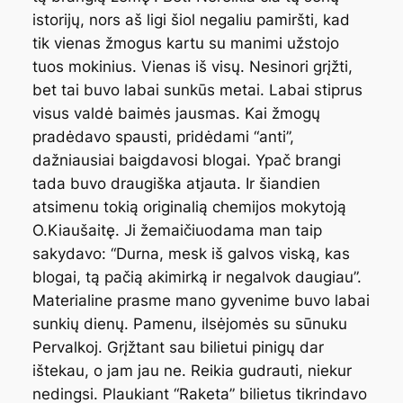
istorijų, nors aš ligi šiol negaliu pamiršti, kad
tik vienas žmogus kartu su manimi užstojo
tuos mokinius. Vienas iš visų. Nesinori grįžti,
bet tai buvo labai sunkūs metai. Labai stiprus
visus valdė baimės jausmas. Kai žmogų
pradėdavo spausti, pridėdami “anti”,
dažniausiai baigdavosi blogai. Ypač brangi
tada buvo draugiška atjauta. Ir šiandien
atsimenu tokią originalią chemijos mokytoją
O.Kiaušaitę. Ji žemaičiuodama man taip
sakydavo: “Durna, mesk iš galvos viską, kas
blogai, tą pačią akimirką ir negalvok daugiau”.
Materialine prasme mano gyvenime buvo labai
sunkių dienų. Pamenu, ilsėjomės su sūnuku
Pervalkoj. Grįžtant sau bilietui pinigų dar
ištekau, o jam jau ne. Reikia gudrauti, niekur
nedingsi. Plaukiant “Raketa” bilietus tikrindavo