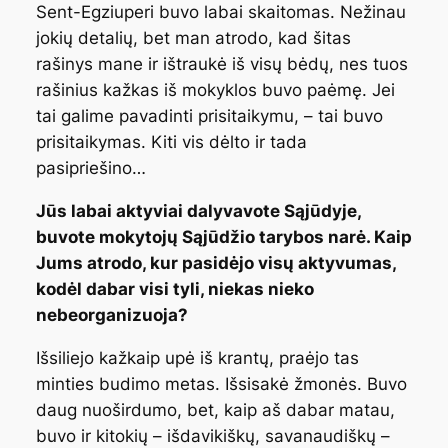
Sent-Egziuperi buvo labai skaitomas. Nežinau
jokių detalių, bet man atrodo, kad šitas
rašinys mane ir ištraukė iš visų bėdų, nes tuos
rašinius kažkas iš mokyklos buvo paėmę. Jei
tai galime pavadinti prisitaikymu, – tai buvo
prisitaikymas. Kiti vis dėlto ir tada
pasipriešino…
Jūs labai aktyviai dalyvavote Sąjūdyje,
buvote mokytojų Sąjūdžio tarybos narė. Kaip
Jums atrodo, kur pasidėjo visų aktyvumas,
kodėl dabar visi tyli, niekas nieko
nebeorganizuoja?
Išsiliejo kažkaip upė iš krantų, praėjo tas
minties budimo metas. Išsisakė žmonės. Buvo
daug nuoširdumo, bet, kaip aš dabar matau,
buvo ir kitokių – išdavikiškų, savanaudiškų –