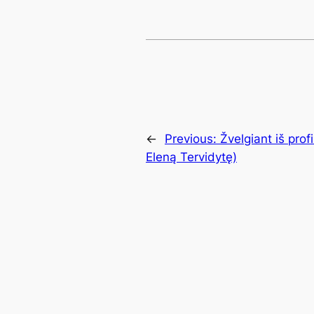
←
Previous:
Žvelgiant iš prof
Eleną Tervidytę)