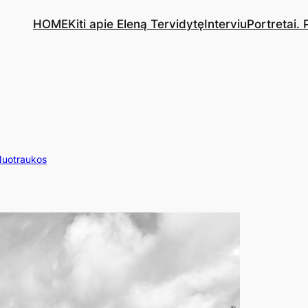
HOME
Kiti apie Eleną Tervidytę
Interviu
Portretai.
uotraukos