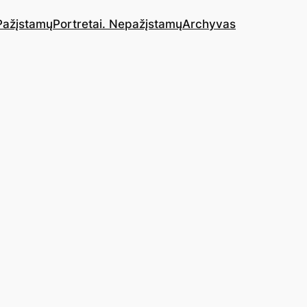
 Pažįstamų
Portretai. Nepažįstamų
Archyvas