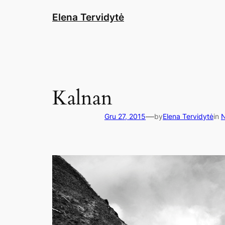
Eiti
Elena Tervidytė
prie
turinio
Kalnan
—
Gru 27, 2015
by
Elena Tervidytė
in
N