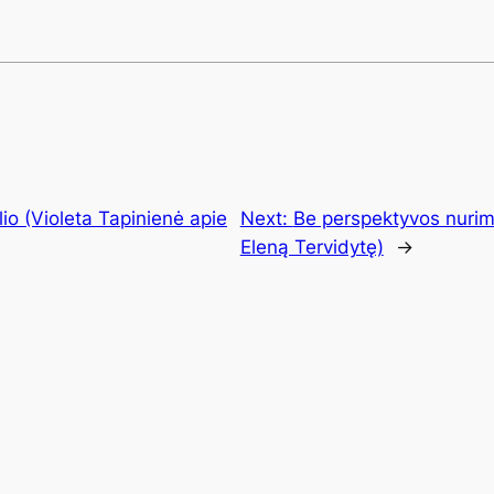
ilio (Violeta Tapinienė apie
Next:
Be perspektyvos nurimt
Eleną Tervidytę)
→