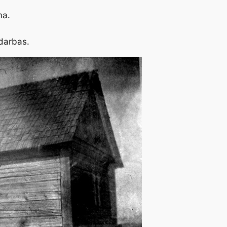
ma.
darbas.