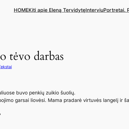
HOME
Kiti apie Eleną Tervidytę
Interviu
Portretai.
o tėvo darbas
Tekstai
iuose buvo penkių zuikio šuolių.
pojimo garsai liovėsi. Mama pradarė virtuvės langelį ir š
?