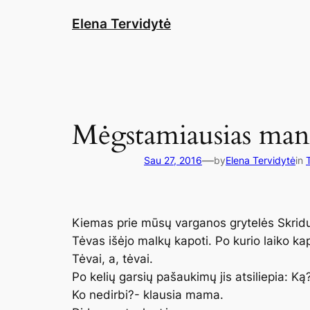
Eiti
Elena Tervidytė
prie
turinio
Mėgstamiausias man
—
Sau 27, 2016
by
Elena Tervidytė
in
Kiemas prie mūsų varganos grytelės Skridul
Tėvas išėjo malkų kapoti. Po kurio laiko ka
Tėvai, a, tėvai.
Po kelių garsių pašaukimų jis atsiliepia: Ką
Ko nedirbi?- klausia mama.