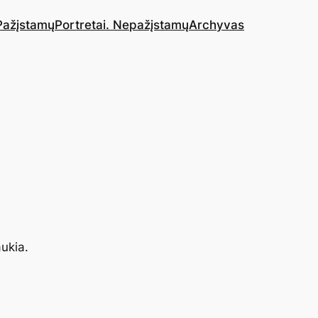
 Pažįstamų
Portretai. Nepažįstamų
Archyvas
aukia.