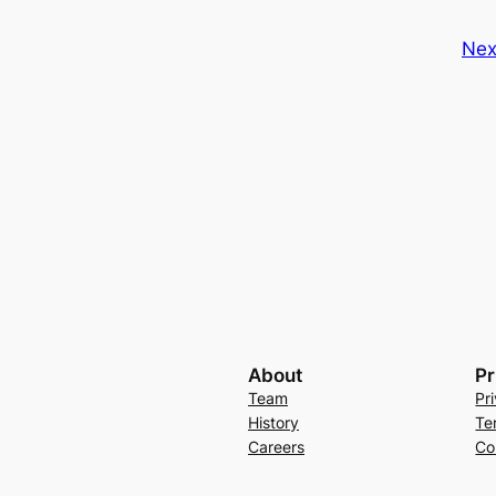
Nex
About
Pr
Team
Pr
History
Te
Careers
Co