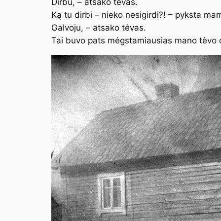
Dirbu, – atsako tėvas.
Ką tu dirbi – nieko nesigirdi?! – pyksta ma
Galvoju, – atsako tėvas.
Tai buvo pats mėgstamiausias mano tėvo 