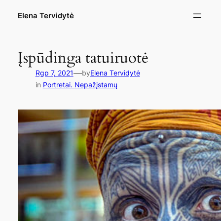
Eiti
Elena Tervidytė
prie
turinio
Įspūdinga tatuiruotė
—
Rgp 7, 2021
by
Elena Tervidytė
in
Portretai. Nepažįstamų