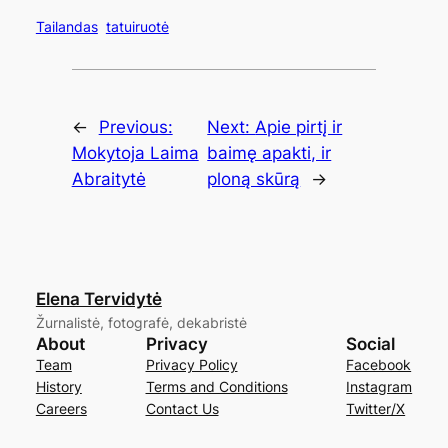
Tailandas
tatuiruotė
←
Previous:
Next:
Apie pirtį ir
Mokytoja Laima
baimę apakti, ir
Abraitytė
ploną skūrą
→
Elena Tervidytė
Žurnalistė, fotografė, dekabristė
About
Privacy
Social
Team
Privacy Policy
Facebook
History
Terms and Conditions
Instagram
Careers
Contact Us
Twitter/X