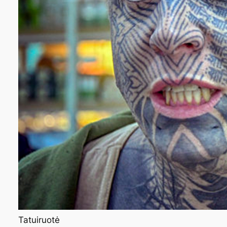
Tatuiruotė