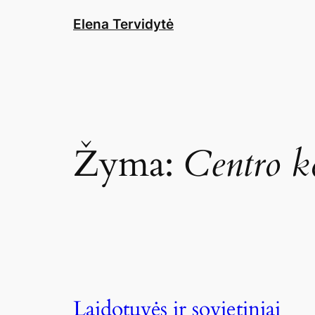
Eiti
Elena Tervidytė
prie
turinio
Žyma:
Centro k
Laidotuvės ir sovietiniai