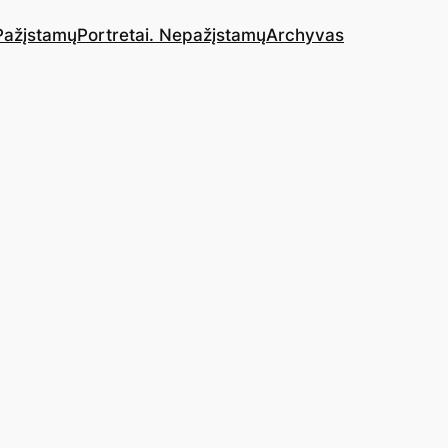
 Pažįstamų
Portretai. Nepažįstamų
Archyvas