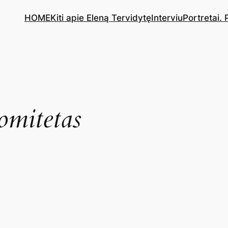
HOME
Kiti apie Eleną Tervidytę
Interviu
Portretai.
omitetas