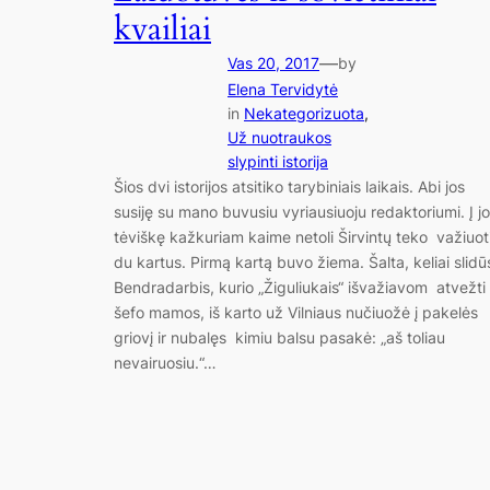
kvailiai
—
Vas 20, 2017
by
Elena Tervidytė
in
Nekategorizuota
, 
Už nuotraukos
slypinti istorija
Šios dvi istorijos atsitiko tarybiniais laikais. Abi jos
susiję su mano buvusiu vyriausiuoju redaktoriumi. Į jo
tėviškę kažkuriam kaime netoli Širvintų teko važiuot
du kartus. Pirmą kartą buvo žiema. Šalta, keliai slidū
Bendradarbis, kurio „Žiguliukais“ išvažiavom atvežti
šefo mamos, iš karto už Vilniaus nučiuožė į pakelės
griovį ir nubalęs kimiu balsu pasakė: „aš toliau
nevairuosiu.“…