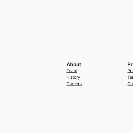
About
Pr
Team
Pr
History
Te
Careers
Co